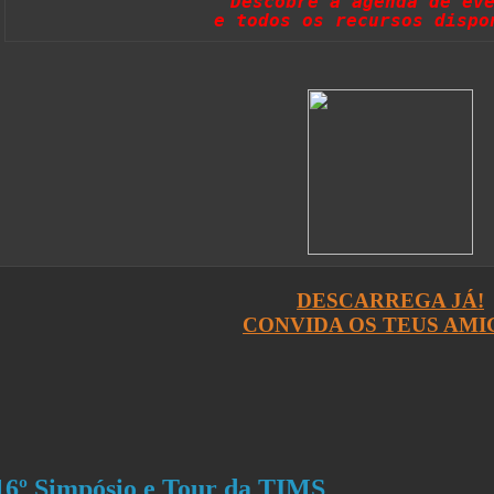
Descobre a agenda 
de ev
e todos os recursos dispo
DESCARREGA JÁ!
CONVIDA OS TEUS AMI
16º Simpósio e Tour da TIMS