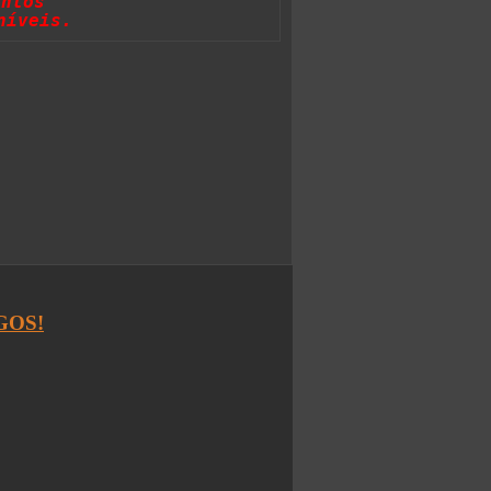
entos 
níveis.
GOS!