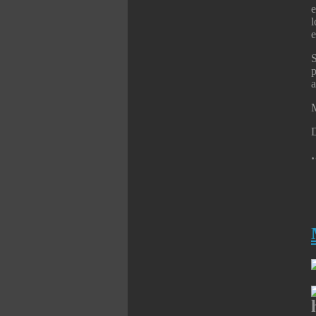
e
l
e
S
p
a
M
D