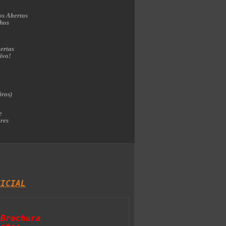
os Abertos
hos
ertas
ivo!
iros)
e
res
FICIAL
 Brochura