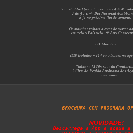
5 e 6 de Abril (sábado e domingo) -> Moinh
7 de Abril -> Dia Nacional dos Moin
É já no próximo fim de semana!
Os moinhos voltam a estar de portas ab
em todo o País pelo 19º Ano Consecut
331 Moinhos
(119 isolados + 214 em núcleos moage
Todos os 18 Distritos do Continent
2 ilhas da Região Autónoma dos Aço
66 municípios
BROCHURA COM PROGRAMA O
NOVIDADE!
Descarrega a App e acede à