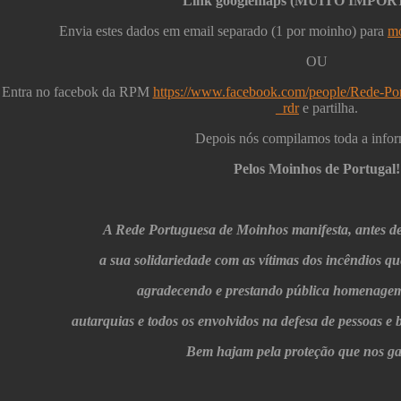
Link googlemaps (MUITO IMPO
Envia estes dados em email separado (1 por moinho) para
mo
OU
Entra no facebok da RPM
https://www.facebook.com/people/Rede-P
_rdr
e partilha.
Depois nós compilamos toda a info
Pelos Moinhos de Portugal!
A Rede Portuguesa de Moinhos manifesta, antes de
a sua solidariedade com as vítimas dos incêndios qu
agradecendo e prestando pública homenagem
autarquias e todos os envolvidos na defesa de pessoas e b
Bem hajam pela proteção que nos g