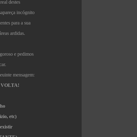
real destes
apareça incógnito
entes para a sua
áreas ardidas.
igoroso e pedimos
car.
seuinte mensagem:
 VOLTA!
lho
zio, etc)
existir