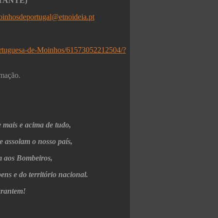
RTANTE)
inhosdeportugal@etnoideia.pt
ortuguesa-de-Moinhos/61573052212504/?
rmação.
 mais e acima de tudo,
e assolam o nosso país,
 aos Bombeiros,
ens e do território nacional.
arantem!