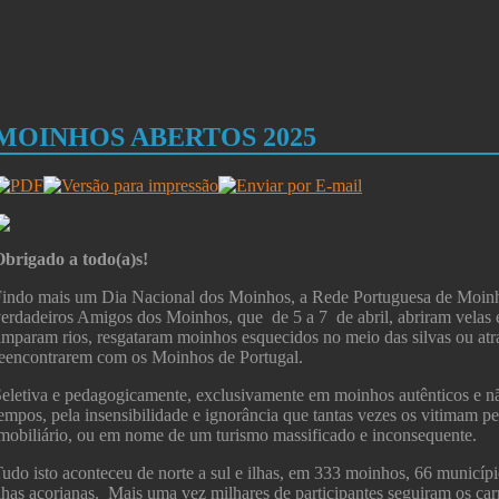
MOINHOS ABERTOS 2025
brigado a todo(a)s!
indo mais um Dia Nacional dos Moinhos, a Rede Portuguesa de Moinh
erdadeiros Amigos dos Moinhos, que de 5 a 7 de abril, abriram velas 
imparam rios, resgataram moinhos esquecidos no meio das silvas ou atr
eencontrarem com os Moinhos de Portugal.
eletiva e pedagogicamente, exclusivamente em moinhos autênticos e nã
empos, pela insensibilidade e ignorância que tantas vezes os vitimam 
mobiliário, ou em nome
de um turismo massificado e inconsequente.
udo isto aconteceu de norte a sul e ilhas, em 333 moinhos, 66 municípios
lhas açorianas. Mais uma vez milhares de participantes seguiram os car