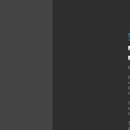
O
F
v
l
r
S
t
i
T
i