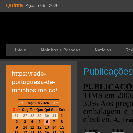
Quinta
Agosto
06 ,
2026
Início
Moinhos e Pessoas
Notícias
Re
Publicações
https://rede-
portuguesa-de-
PUBLICAÇÕES
moinhos.mn.co/
TIMS em 2006.
30%.
Aos preço
«
<
Agosto
2026
>
»
embalagem e e
Dom
Seg
Ter
Qua
Qui
Sex
Sáb
26
27
28
29
30
31
1
efectivo.
A. Tra
2
3
4
5
6
7
8
9
10
11
12
13
14
15
Código
Título
16
17
18
19
20
21
22