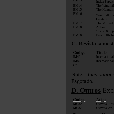
BM13
Index Papers
BM14
The Windmill
BM15
The Hungari
BM16
Windmill te
Coutant)
BM17
The Mills of
BM18
A Guide to 
1793-1950 (
BM19
Boat mills in
C. Revista semes
Código
Título
IM49
Internationa
IM50
Internationa
etc.
Note:
Internatio
Esgotado.
D. Outros
Exc
Código
Atigo
MG3A
Gravata, Bo
MG3Z
Gravata, Az