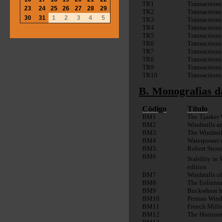
TR1
Transactions
23
24
25
26
27
28
29
TR2
Transaction
30
31
1
2
3
4
5
TR3
Transactions
TR4
Transaction
TR5
Transactions
TR6
Transaction
TR7
Transaction
TR8
Transactions
TR9
Transaction
TR10
Transaction
B. Monografias d
Código
Título
BM1
The Tjasker 
BM2
Windmills an
BM3
The Windmills
BM4
Waterpower o
BM5
Robert Stone
BM6
Stability in 
edition
BM7
Windmills of
BM8
The Eolienne
BM9
Buckwheat ha
BM10
Persian Wind
BM11
French Mills
BM12
The Horizont