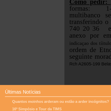
Como pedir:
formas:
multibanco se
transferindo 
740 20 36 e d
anexo por em
indicaçao dos tíitulo
ordem de Etno
seguinte mora
Rch A
2605-199 Bela
Últimas Notícias
Quantos moinhos arderam ou estão a arder incógnitos?
16º Simpósio e Tour da TIMS