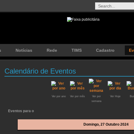
s
Notícias
Rede
TIMS
Cadastro
Ev
Calendário de Eventos
Ver por ano
Ver por mês
Ver por
Ver Hoje
Bus
semana
Eventos para o
Domingo, 27 Outubro 2024