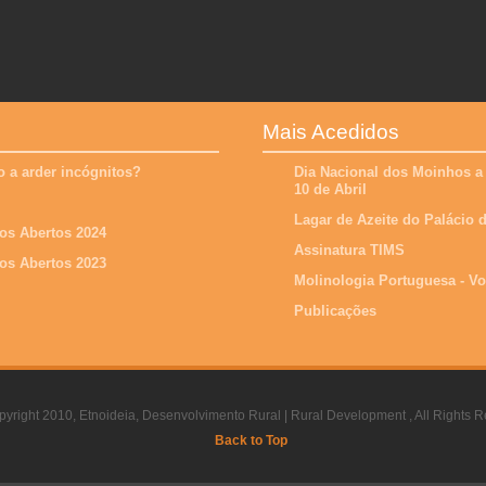
Mais Acedidos
 a arder incógnitos?
Dia Nacional dos Moinhos a
10 de Abril
Lagar de Azeite do Palácio
os Abertos 2024
Assinatura TIMS
os Abertos 2023
Molinologia Portuguesa - V
Publicações
yright 2010, Etnoideia, Desenvolvimento Rural | Rural Development , All Rights R
Back to Top