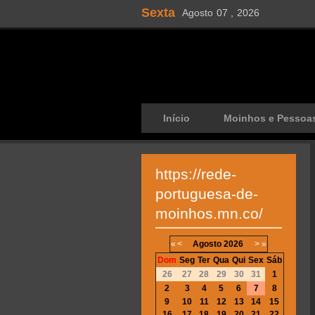
Sexta
Agosto
07 ,
2026
Início
Moinhos e Pessoa
https://rede-
portuguesa-de-
moinhos.mn.co/
«
<
Agosto
2026
>
»
Dom
Seg
Ter
Qua
Qui
Sex
Sáb
26
27
28
29
30
31
1
2
3
4
5
6
7
8
9
10
11
12
13
14
15
16
17
18
19
20
21
22