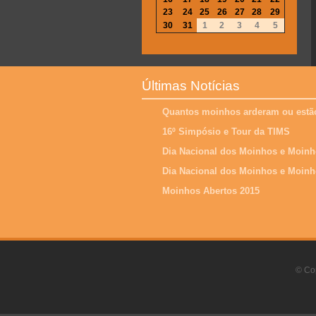
23
24
25
26
27
28
29
30
31
1
2
3
4
5
Últimas Notícias
Quantos moinhos arderam ou estão
16º Simpósio e Tour da TIMS
Dia Nacional dos Moinhos e Moinh
Dia Nacional dos Moinhos e Moinh
Moinhos Abertos 2015
© Cop