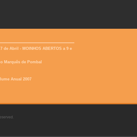
 7 de Abril - MOINHOS ABERTOS a 9 e
 do Marquês de Pombal
olume Anual 2007
eserved.