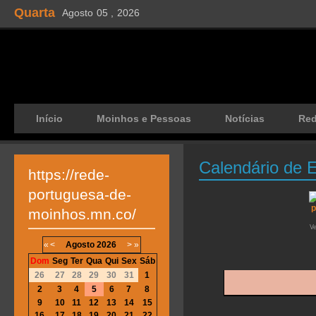
Quarta
Agosto
05 ,
2026
Início
Moinhos e Pessoas
Notícias
Re
Calendário de 
https://rede-
portuguesa-de-
moinhos.mn.co/
V
«
<
Agosto
2026
>
»
Dom
Seg
Ter
Qua
Qui
Sex
Sáb
26
27
28
29
30
31
1
2
3
4
5
6
7
8
9
10
11
12
13
14
15
16
17
18
19
20
21
22