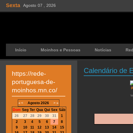
Sexta
Agosto
07 ,
2026
Início
Moinhos e Pessoas
Notícias
Re
Calendário de 
https://rede-
portuguesa-de-
moinhos.mn.co/
V
«
<
Agosto
2026
>
»
Dom
Seg
Ter
Qua
Qui
Sex
Sáb
26
27
28
29
30
31
1
2
3
4
5
6
7
8
9
10
11
12
13
14
15
16
17
18
19
20
21
22