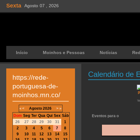
Sexta
Agosto
07 ,
2026
Início
Moinhos e Pessoas
Notícias
Re
Calendário de 
https://rede-
portuguesa-de-
moinhos.mn.co/
V
«
<
Agosto
2026
>
»
Dom
Seg
Ter
Qua
Qui
Sex
Sáb
Eventos para o
26
27
28
29
30
31
1
2
3
4
5
6
7
8
9
10
11
12
13
14
15
16
17
18
19
20
21
22