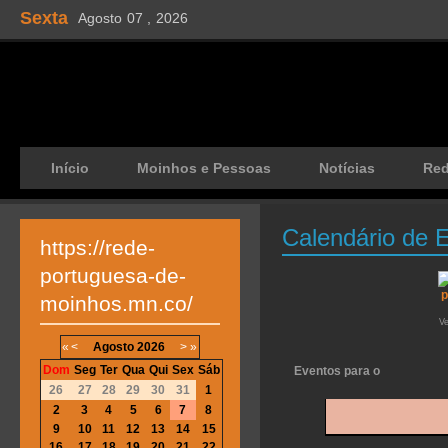
Sexta
Agosto
07 ,
2026
Início
Moinhos e Pessoas
Notícias
Re
Calendário de 
https://rede-
portuguesa-de-
moinhos.mn.co/
V
«
<
Agosto
2026
>
»
Dom
Seg
Ter
Qua
Qui
Sex
Sáb
Eventos para o
26
27
28
29
30
31
1
2
3
4
5
6
7
8
9
10
11
12
13
14
15
16
17
18
19
20
21
22