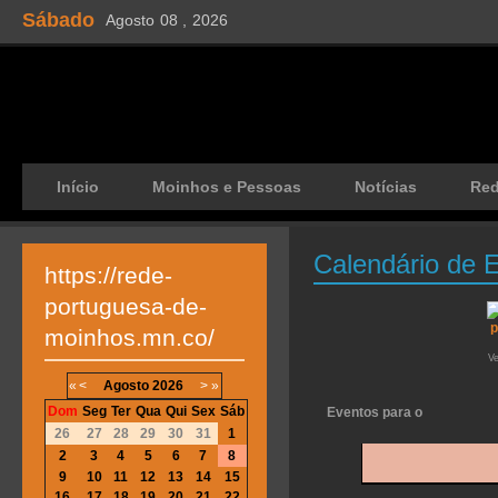
Sábado
Agosto
08 ,
2026
Início
Moinhos e Pessoas
Notícias
Re
Calendário de 
https://rede-
portuguesa-de-
moinhos.mn.co/
V
«
<
Agosto
2026
>
»
Dom
Seg
Ter
Qua
Qui
Sex
Sáb
Eventos para o
26
27
28
29
30
31
1
2
3
4
5
6
7
8
9
10
11
12
13
14
15
16
17
18
19
20
21
22