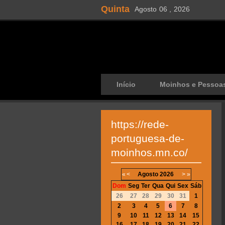
Quinta
Agosto
06 ,
2026
Início
Moinhos e Pessoa
https://rede-
portuguesa-de-
moinhos.mn.co/
«
<
Agosto
2026
>
»
Dom
Seg
Ter
Qua
Qui
Sex
Sáb
26
27
28
29
30
31
1
2
3
4
5
6
7
8
9
10
11
12
13
14
15
16
17
18
19
20
21
22