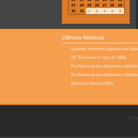
23
24
25
26
27
28
29
30
31
1
2
3
4
5
Últimas Notícias
Quantos moinhos arderam ou estão
16º Simpósio e Tour da TIMS
Dia Nacional dos Moinhos e Moinh
Dia Nacional dos Moinhos e Moinh
Moinhos Abertos 2015
© Cop