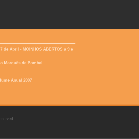
 7 de Abril - MOINHOS ABERTOS a 9 e
 do Marquês de Pombal
olume Anual 2007
eserved.