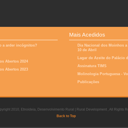
Mais Acedidos
 a arder incógnitos?
Dia Nacional dos Moinhos a
10 de Abril
Lagar de Azeite do Palácio
os Abertos 2024
Assinatura TIMS
os Abertos 2023
Molinologia Portuguesa - V
Publicações
yright 2010, Etnoideia, Desenvolvimento Rural | Rural Development , All Rights R
Back to Top