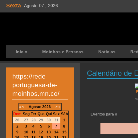
Sexta
Agosto
07 ,
2026
Início
Moinhos e Pessoas
Notícias
Re
Calendário de 
https://rede-
portuguesa-de-
moinhos.mn.co/
V
«
<
Agosto
2026
>
»
Dom
Seg
Ter
Qua
Qui
Sex
Sáb
Eventos para o
26
27
28
29
30
31
1
2
3
4
5
6
7
8
9
10
11
12
13
14
15
16
17
18
19
20
21
22