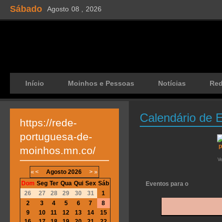
Sábado
Agosto
08 ,
2026
Início
Moinhos e Pessoas
Notícias
Re
Calendário de 
https://rede-
portuguesa-de-
moinhos.mn.co/
V
«
<
Agosto
2026
>
»
Dom
Seg
Ter
Qua
Qui
Sex
Sáb
Eventos para o
26
27
28
29
30
31
1
2
3
4
5
6
7
8
9
10
11
12
13
14
15
16
17
18
19
20
21
22