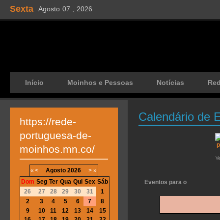
Sexta
Agosto
07 ,
2026
Início
Moinhos e Pessoas
Notícias
Re
Calendário de 
https://rede-
portuguesa-de-
moinhos.mn.co/
V
«
<
Agosto
2026
>
»
Dom
Seg
Ter
Qua
Qui
Sex
Sáb
Eventos para o
26
27
28
29
30
31
1
2
3
4
5
6
7
8
9
10
11
12
13
14
15
16
17
18
19
20
21
22