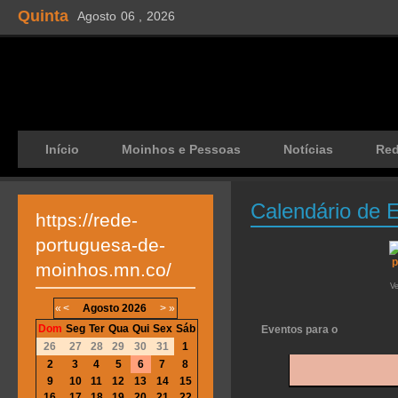
Quinta
Agosto
06 ,
2026
Início
Moinhos e Pessoas
Notícias
Re
Calendário de 
https://rede-
portuguesa-de-
moinhos.mn.co/
V
«
<
Agosto
2026
>
»
Dom
Seg
Ter
Qua
Qui
Sex
Sáb
Eventos para o
26
27
28
29
30
31
1
2
3
4
5
6
7
8
9
10
11
12
13
14
15
16
17
18
19
20
21
22