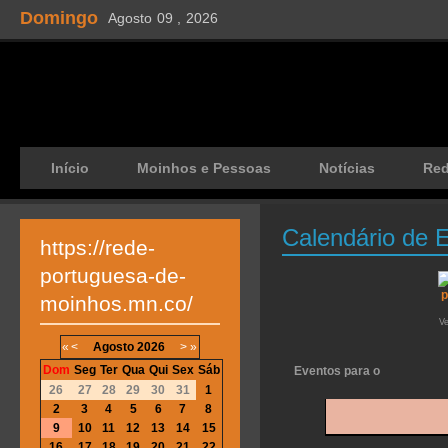
Domingo
Agosto
09 ,
2026
Início
Moinhos e Pessoas
Notícias
Re
Calendário de 
https://rede-
portuguesa-de-
moinhos.mn.co/
V
«
<
Agosto
2026
>
»
Dom
Seg
Ter
Qua
Qui
Sex
Sáb
Eventos para o
26
27
28
29
30
31
1
2
3
4
5
6
7
8
9
10
11
12
13
14
15
16
17
18
19
20
21
22