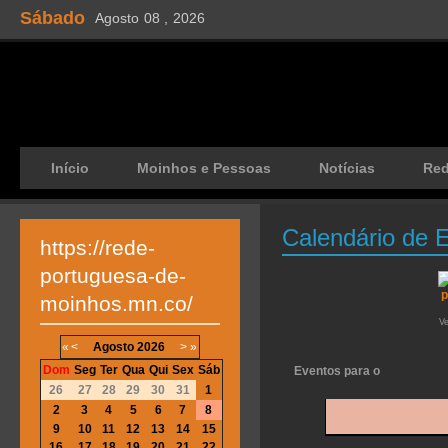
Sábado
Agosto
08 ,
2026
Início
Moinhos e Pessoas
Notícias
Re
Calendário de 
https://rede-
portuguesa-de-
moinhos.mn.co/
V
«
<
Agosto
2026
>
»
Dom
Seg
Ter
Qua
Qui
Sex
Sáb
Eventos para o
26
27
28
29
30
31
1
2
3
4
5
6
7
8
9
10
11
12
13
14
15
16
17
18
19
20
21
22