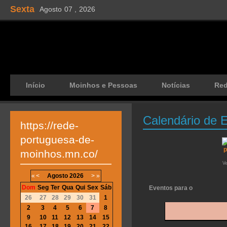
Sexta
Agosto
07 ,
2026
Início
Moinhos e Pessoas
Notícias
Re
Calendário de 
https://rede-
portuguesa-de-
moinhos.mn.co/
V
«
<
Agosto
2026
>
»
Dom
Seg
Ter
Qua
Qui
Sex
Sáb
Eventos para o
26
27
28
29
30
31
1
2
3
4
5
6
7
8
9
10
11
12
13
14
15
16
17
18
19
20
21
22