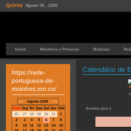
Quinta
Agosto
06 ,
2026
Início
Moinhos e Pessoas
Notícias
Re
Calendário de 
https://rede-
portuguesa-de-
moinhos.mn.co/
V
«
<
Agosto
2026
>
»
Dom
Seg
Ter
Qua
Qui
Sex
Sáb
Eventos para o
26
27
28
29
30
31
1
2
3
4
5
6
7
8
9
10
11
12
13
14
15
16
17
18
19
20
21
22