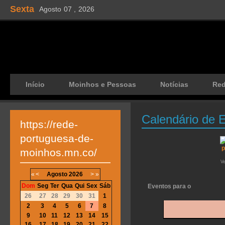
Sexta
Agosto
07 ,
2026
Início
Moinhos e Pessoas
Notícias
Re
Calendário de 
https://rede-
portuguesa-de-
moinhos.mn.co/
V
«
<
Agosto
2026
>
»
Dom
Seg
Ter
Qua
Qui
Sex
Sáb
Eventos para o
26
27
28
29
30
31
1
2
3
4
5
6
7
8
9
10
11
12
13
14
15
16
17
18
19
20
21
22