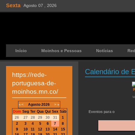
Sexta
Agosto
07 ,
2026
Início
Moinhos e Pessoas
Notícias
Re
Calendário de 
https://rede-
portuguesa-de-
moinhos.mn.co/
V
«
<
Agosto
2026
>
»
Dom
Seg
Ter
Qua
Qui
Sex
Sáb
Eventos para o
26
27
28
29
30
31
1
2
3
4
5
6
7
8
9
10
11
12
13
14
15
16
17
18
19
20
21
22