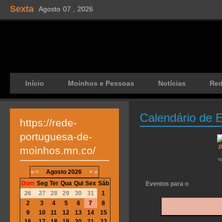
Sexta
Agosto
07 ,
2026
Início
Moinhos e Pessoas
Notícias
Re
Calendário de 
https://rede-
portuguesa-de-
moinhos.mn.co/
V
«
<
Agosto
2026
>
»
Dom
Seg
Ter
Qua
Qui
Sex
Sáb
Eventos para o
26
27
28
29
30
31
1
2
3
4
5
6
7
8
9
10
11
12
13
14
15
16
17
18
19
20
21
22