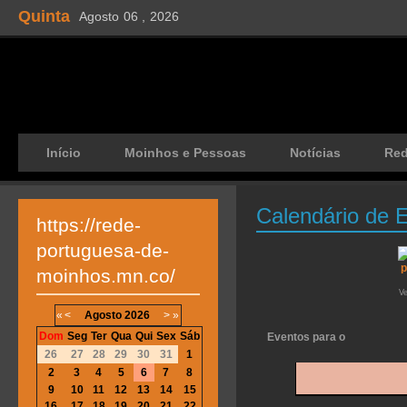
Quinta
Agosto
06 ,
2026
Início
Moinhos e Pessoas
Notícias
Re
Calendário de 
https://rede-
portuguesa-de-
moinhos.mn.co/
V
«
<
Agosto
2026
>
»
Dom
Seg
Ter
Qua
Qui
Sex
Sáb
Eventos para o
26
27
28
29
30
31
1
2
3
4
5
6
7
8
9
10
11
12
13
14
15
16
17
18
19
20
21
22