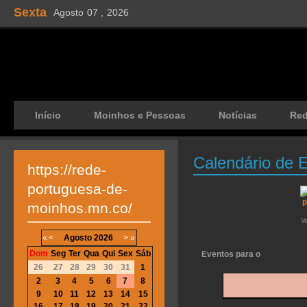
Sexta
Agosto
07 ,
2026
Início
Moinhos e Pessoas
Notícias
Re
Calendário de 
https://rede-
portuguesa-de-
moinhos.mn.co/
V
«
<
Agosto
2026
>
»
Dom
Seg
Ter
Qua
Qui
Sex
Sáb
Eventos para o
26
27
28
29
30
31
1
2
3
4
5
6
7
8
9
10
11
12
13
14
15
16
17
18
19
20
21
22