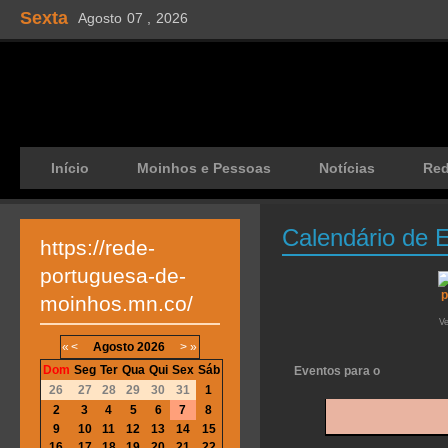
Sexta
Agosto
07 ,
2026
Início
Moinhos e Pessoas
Notícias
Re
Calendário de 
https://rede-
portuguesa-de-
moinhos.mn.co/
V
«
<
Agosto
2026
>
»
Dom
Seg
Ter
Qua
Qui
Sex
Sáb
Eventos para o
26
27
28
29
30
31
1
2
3
4
5
6
7
8
9
10
11
12
13
14
15
16
17
18
19
20
21
22