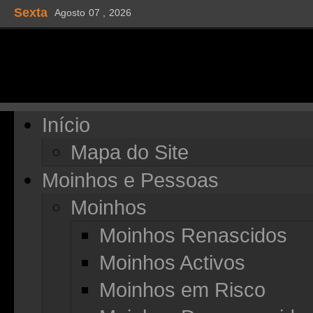
Sexta
Agosto
07 ,
2026
Início
Mapa do Site
Moinhos e Pessoas
Moinhos
Moinhos Renascidos
Moinhos Activos
Moinhos em Risco