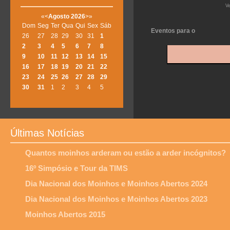
V
«
<
Agosto
2026
>
»
Dom
Seg
Ter
Qua
Qui
Sex
Sáb
Eventos para o
26
27
28
29
30
31
1
2
3
4
5
6
7
8
9
10
11
12
13
14
15
16
17
18
19
20
21
22
23
24
25
26
27
28
29
30
31
1
2
3
4
5
Últimas Notícias
Quantos moinhos arderam ou estão a arder incógnitos?
16º Simpósio e Tour da TIMS
Dia Nacional dos Moinhos e Moinhos Abertos 2024
Dia Nacional dos Moinhos e Moinhos Abertos 2023
Moinhos Abertos 2015