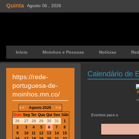
Quinta
Agosto
06 ,
2026
Início
Moinhos e Pessoas
Notícias
Re
Calendário de 
https://rede-
portuguesa-de-
moinhos.mn.co/
V
«
<
Agosto
2026
>
»
Dom
Seg
Ter
Qua
Qui
Sex
Sáb
Eventos para o
26
27
28
29
30
31
1
2
3
4
5
6
7
8
9
10
11
12
13
14
15
16
17
18
19
20
21
22