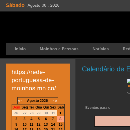
Sábado
Agosto
08 ,
2026
Início
Moinhos e Pessoas
Notícias
Re
Calendário de 
https://rede-
portuguesa-de-
moinhos.mn.co/
V
«
<
Agosto
2026
>
»
Dom
Seg
Ter
Qua
Qui
Sex
Sáb
Eventos para o
26
27
28
29
30
31
1
2
3
4
5
6
7
8
9
10
11
12
13
14
15
16
17
18
19
20
21
22