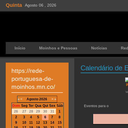
Quinta
Agosto
06 ,
2026
Início
Moinhos e Pessoas
Notícias
Re
Calendário de 
https://rede-
portuguesa-de-
moinhos.mn.co/
V
«
<
Agosto
2026
>
»
Dom
Seg
Ter
Qua
Qui
Sex
Sáb
Eventos para o
26
27
28
29
30
31
1
2
3
4
5
6
7
8
9
10
11
12
13
14
15
16
17
18
19
20
21
22