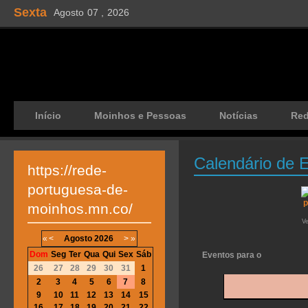
Sexta
Agosto
07 ,
2026
Início
Moinhos e Pessoas
Notícias
Re
Calendário de 
https://rede-
portuguesa-de-
moinhos.mn.co/
V
«
<
Agosto
2026
>
»
Dom
Seg
Ter
Qua
Qui
Sex
Sáb
Eventos para o
26
27
28
29
30
31
1
2
3
4
5
6
7
8
9
10
11
12
13
14
15
16
17
18
19
20
21
22