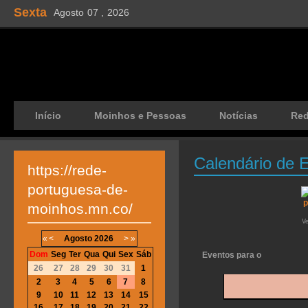
Sexta
Agosto
07 ,
2026
Início
Moinhos e Pessoas
Notícias
Re
Calendário de 
https://rede-
portuguesa-de-
moinhos.mn.co/
V
«
<
Agosto
2026
>
»
Dom
Seg
Ter
Qua
Qui
Sex
Sáb
Eventos para o
26
27
28
29
30
31
1
2
3
4
5
6
7
8
9
10
11
12
13
14
15
16
17
18
19
20
21
22