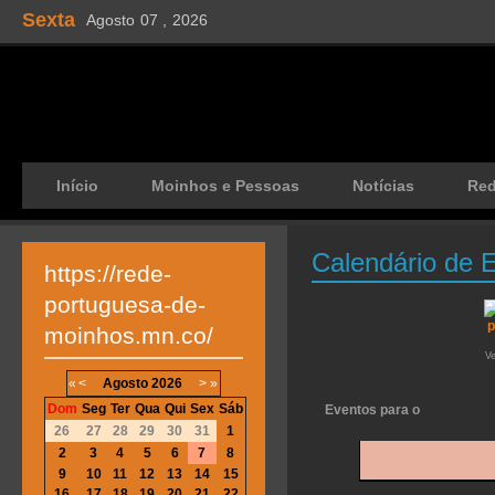
Sexta
Agosto
07 ,
2026
Início
Moinhos e Pessoas
Notícias
Re
Calendário de 
https://rede-
portuguesa-de-
moinhos.mn.co/
V
«
<
Agosto
2026
>
»
Dom
Seg
Ter
Qua
Qui
Sex
Sáb
Eventos para o
26
27
28
29
30
31
1
2
3
4
5
6
7
8
9
10
11
12
13
14
15
16
17
18
19
20
21
22