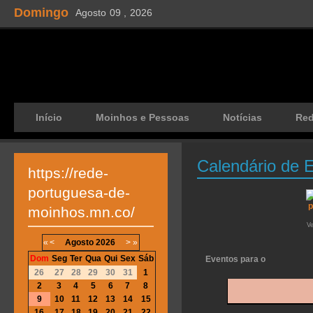
Domingo
Agosto
09 ,
2026
Início
Moinhos e Pessoas
Notícias
Re
Calendário de 
https://rede-
portuguesa-de-
moinhos.mn.co/
V
«
<
Agosto
2026
>
»
Dom
Seg
Ter
Qua
Qui
Sex
Sáb
Eventos para o
26
27
28
29
30
31
1
2
3
4
5
6
7
8
9
10
11
12
13
14
15
16
17
18
19
20
21
22