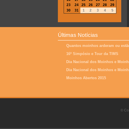
23
24
25
26
27
28
29
30
31
1
2
3
4
5
Últimas Notícias
Quantos moinhos arderam ou estão
16º Simpósio e Tour da TIMS
Dia Nacional dos Moinhos e Moinh
Dia Nacional dos Moinhos e Moinh
Moinhos Abertos 2015
© Cop