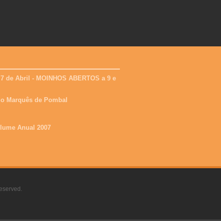
 7 de Abril - MOINHOS ABERTOS a 9 e
 do Marquês de Pombal
olume Anual 2007
eserved.