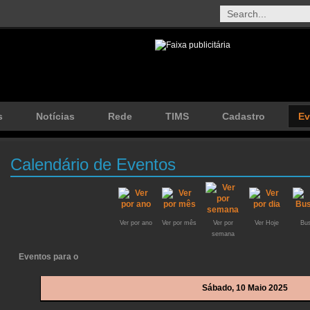
s
Notícias
Rede
TIMS
Cadastro
Ev
Calendário de Eventos
Ver por ano
Ver por mês
Ver por
Ver Hoje
Bus
semana
Eventos para o
Sábado, 10 Maio 2025