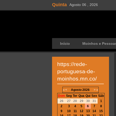
Quinta
Agosto
06 ,
2026
Início
Moinhos e Pessoa
https://rede-
portuguesa-de-
moinhos.mn.co/
«
<
Agosto
2026
>
»
Dom
Seg
Ter
Qua
Qui
Sex
Sáb
26
27
28
29
30
31
1
2
3
4
5
6
7
8
9
10
11
12
13
14
15
16
17
18
19
20
21
22