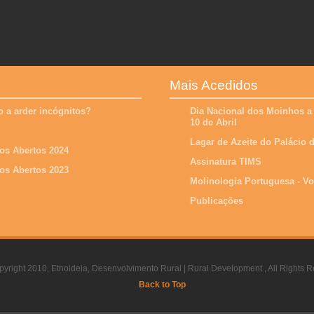
Mais Acedidos
 a arder incógnitos?
Dia Nacional dos Moinhos a
10 de Abril
Lagar de Azeite do Palácio
os Abertos 2024
Assinatura TIMS
os Abertos 2023
Molinologia Portuguesa - V
Publicações
yright 2010, Etnoideia, Desenvolvimento Rural | Rural Development , All Rights R
Back to Top