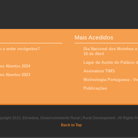
Mais Acedidos
 a arder incógnitos?
Dia Nacional dos Moinhos a
10 de Abril
Lagar de Azeite do Palácio
os Abertos 2024
Assinatura TIMS
os Abertos 2023
Molinologia Portuguesa - V
Publicações
yright 2010, Etnoideia, Desenvolvimento Rural | Rural Development , All Rights R
Back to Top