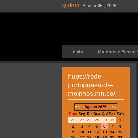
Quinta
Agosto
06 ,
2026
Início
Moinhos e Pessoa
https://rede-
portuguesa-de-
moinhos.mn.co/
«
<
Agosto
2026
>
»
Dom
Seg
Ter
Qua
Qui
Sex
Sáb
26
27
28
29
30
31
1
2
3
4
5
6
7
8
9
10
11
12
13
14
15
16
17
18
19
20
21
22