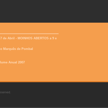
 7 de Abril - MOINHOS ABERTOS a 9 e
 do Marquês de Pombal
olume Anual 2007
eserved.