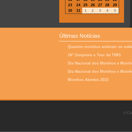
23
24
25
26
27
28
29
30
31
1
2
3
4
5
Últimas Notícias
Quantos moinhos arderam ou estão
16º Simpósio e Tour da TIMS
Dia Nacional dos Moinhos e Moinh
Dia Nacional dos Moinhos e Moinh
Moinhos Abertos 2015
© Cop