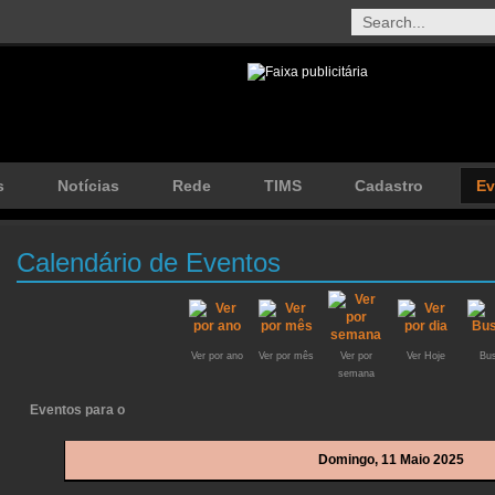
s
Notícias
Rede
TIMS
Cadastro
Ev
Calendário de Eventos
Ver por ano
Ver por mês
Ver por
Ver Hoje
Bus
semana
Eventos para o
Domingo, 11 Maio 2025