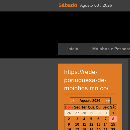
Sábado
Agosto
08 ,
2026
Início
Moinhos e Pessoa
https://rede-
portuguesa-de-
moinhos.mn.co/
«
<
Agosto
2026
>
»
Dom
Seg
Ter
Qua
Qui
Sex
Sáb
26
27
28
29
30
31
1
2
3
4
5
6
7
8
9
10
11
12
13
14
15
16
17
18
19
20
21
22