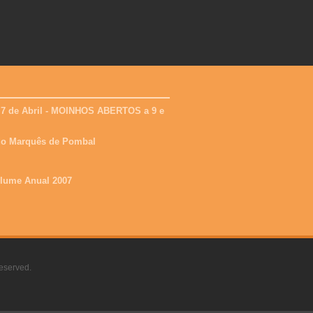
 7 de Abril - MOINHOS ABERTOS a 9 e
 do Marquês de Pombal
olume Anual 2007
eserved.