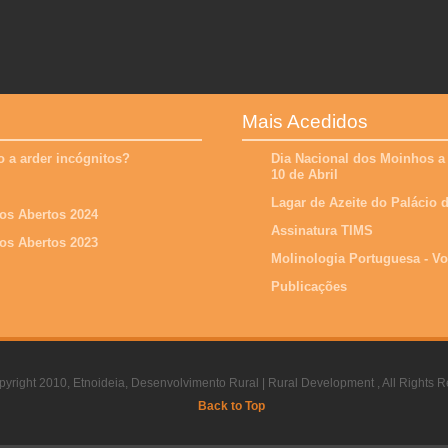
Mais Acedidos
 a arder incógnitos?
Dia Nacional dos Moinhos a
10 de Abril
Lagar de Azeite do Palácio
os Abertos 2024
Assinatura TIMS
os Abertos 2023
Molinologia Portuguesa - V
Publicações
yright 2010, Etnoideia, Desenvolvimento Rural | Rural Development , All Rights R
Back to Top