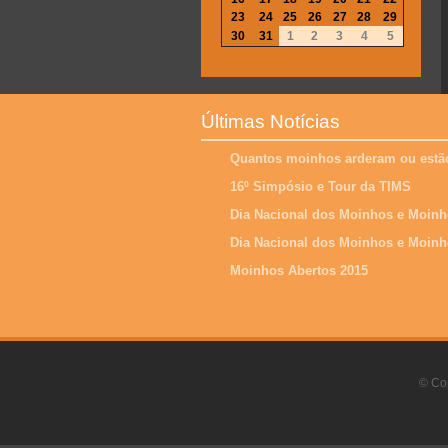
23
24
25
26
27
28
29
30
31
1
2
3
4
5
Últimas Notícias
Quantos moinhos arderam ou estão
16º Simpósio e Tour da TIMS
Dia Nacional dos Moinhos e Moinh
Dia Nacional dos Moinhos e Moinh
Moinhos Abertos 2015
© Cop