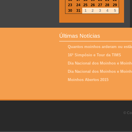
23
24
25
26
27
28
29
30
31
1
2
3
4
5
Últimas Notícias
Quantos moinhos arderam ou estão
16º Simpósio e Tour da TIMS
Dia Nacional dos Moinhos e Moinh
Dia Nacional dos Moinhos e Moinh
Moinhos Abertos 2015
© Cop