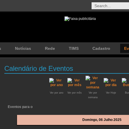
s
Notícias
Rede
TIMS
Cadastro
Ev
Calendário de Eventos
Ver por ano
Ver por mês
Ver por
Ver Hoje
Bus
semana
Eventos para o
Domingo, 06 Julho 2025