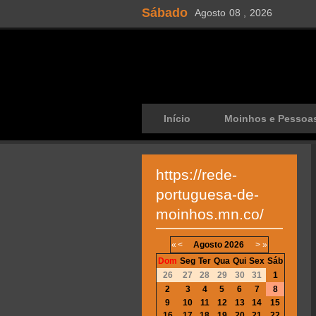
Sábado
Agosto
08 ,
2026
Início
Moinhos e Pessoa
https://rede-
portuguesa-de-
moinhos.mn.co/
«
<
Agosto
2026
>
»
Dom
Seg
Ter
Qua
Qui
Sex
Sáb
26
27
28
29
30
31
1
2
3
4
5
6
7
8
9
10
11
12
13
14
15
16
17
18
19
20
21
22