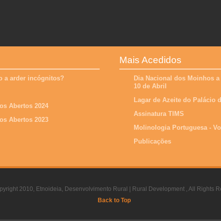
Mais Acedidos
 a arder incógnitos?
Dia Nacional dos Moinhos a
10 de Abril
Lagar de Azeite do Palácio
os Abertos 2024
Assinatura TIMS
os Abertos 2023
Molinologia Portuguesa - V
Publicações
yright 2010, Etnoideia, Desenvolvimento Rural | Rural Development , All Rights R
Back to Top