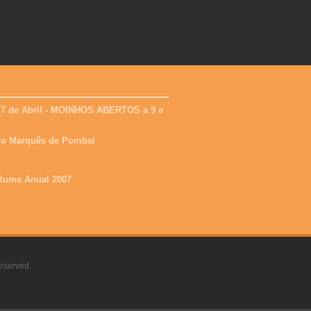
 7 de Abril - MOINHOS ABERTOS a 9 e
 do Marquês de Pombal
olume Anual 2007
eserved.