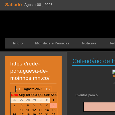
Sábado
Agosto
08 ,
2026
Início
Moinhos e Pessoas
Notícias
Re
Calendário de 
https://rede-
portuguesa-de-
moinhos.mn.co/
V
«
<
Agosto
2026
>
»
Dom
Seg
Ter
Qua
Qui
Sex
Sáb
Eventos para o
26
27
28
29
30
31
1
2
3
4
5
6
7
8
9
10
11
12
13
14
15
16
17
18
19
20
21
22