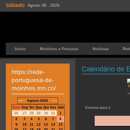
Sábado
Agosto
08 ,
2026
Início
Moinhos e Pessoas
Notícias
Re
Calendário de 
https://rede-
portuguesa-de-
moinhos.mn.co/
V
«
<
Agosto
2026
>
»
Dom
Seg
Ter
Qua
Qui
Sex
Sáb
Eventos para o
26
27
28
29
30
31
1
2
3
4
5
6
7
8
9
10
11
12
13
14
15
16
17
18
19
20
21
22