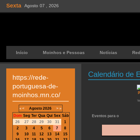
Sexta
Agosto
07 ,
2026
Início
Moinhos e Pessoas
Notícias
Re
Calendário de 
https://rede-
portuguesa-de-
moinhos.mn.co/
V
«
<
Agosto
2026
>
»
Dom
Seg
Ter
Qua
Qui
Sex
Sáb
Eventos para o
26
27
28
29
30
31
1
2
3
4
5
6
7
8
9
10
11
12
13
14
15
16
17
18
19
20
21
22