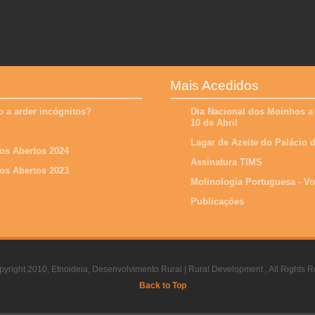
Mais Acedidos
 a arder incógnitos?
Dia Nacional dos Moinhos a
10 de Abril
Lagar de Azeite do Palácio
os Abertos 2024
Assinatura TIMS
os Abertos 2023
Molinologia Portuguesa - V
Publicações
yright 2010, Etnoideia, Desenvolvimento Rural | Rural Development , All Rights R
Back to Top