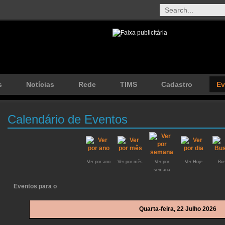
s
Notícias
Rede
TIMS
Cadastro
Ev
Calendário de Eventos
Ver por ano
Ver por mês
Ver por
Ver Hoje
Bus
semana
Eventos para o
Quarta-feira, 22 Julho 2026