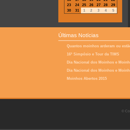
23
24
25
26
27
28
29
30
31
1
2
3
4
5
Últimas Notícias
Quantos moinhos arderam ou estão
16º Simpósio e Tour da TIMS
Dia Nacional dos Moinhos e Moinh
Dia Nacional dos Moinhos e Moinh
Moinhos Abertos 2015
© Cop