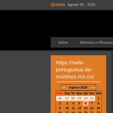
Quinta
Agosto
06 ,
2026
Início
Moinhos e Pessoa
https://rede-
portuguesa-de-
moinhos.mn.co/
«
<
Agosto
2026
>
»
Dom
Seg
Ter
Qua
Qui
Sex
Sáb
26
27
28
29
30
31
1
2
3
4
5
6
7
8
9
10
11
12
13
14
15
16
17
18
19
20
21
22