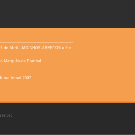
 7 de Abril - MOINHOS ABERTOS a 9 e
 do Marquês de Pombal
olume Anual 2007
eserved.