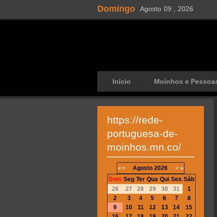
Domingo
Agosto
09 ,
2026
Início
Moinhos e Pessoa
https://rede-
portuguesa-de-
moinhos.mn.co/
«
<
Agosto
2026
>
»
Dom
Seg
Ter
Qua
Qui
Sex
Sáb
26
27
28
29
30
31
1
2
3
4
5
6
7
8
9
10
11
12
13
14
15
16
17
18
19
20
21
22