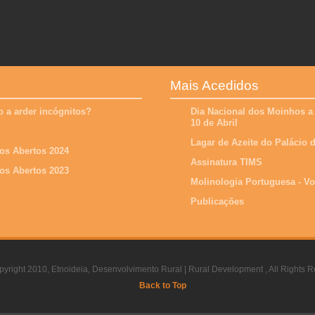
Mais Acedidos
 a arder incógnitos?
Dia Nacional dos Moinhos a
10 de Abril
Lagar de Azeite do Palácio
os Abertos 2024
Assinatura TIMS
os Abertos 2023
Molinologia Portuguesa - V
Publicações
yright 2010, Etnoideia, Desenvolvimento Rural | Rural Development , All Rights R
Back to Top