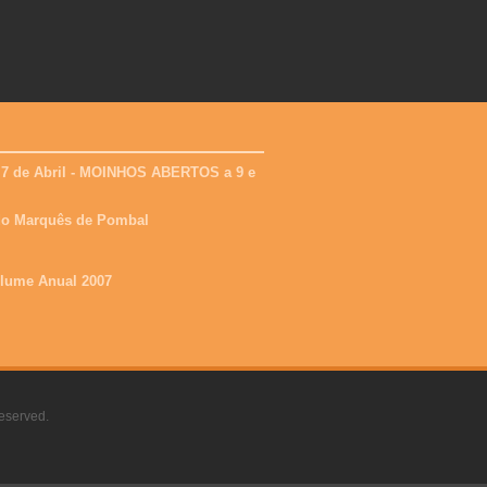
 7 de Abril - MOINHOS ABERTOS a 9 e
 do Marquês de Pombal
olume Anual 2007
eserved.