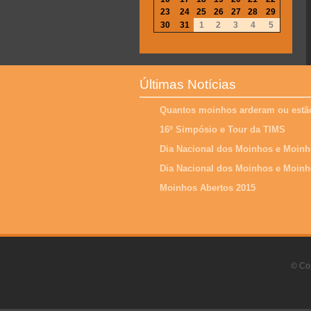
23
24
25
26
27
28
29
30
31
1
2
3
4
5
Últimas Notícias
Quantos moinhos arderam ou estão
16º Simpósio e Tour da TIMS
Dia Nacional dos Moinhos e Moinh
Dia Nacional dos Moinhos e Moinh
Moinhos Abertos 2015
© Cop