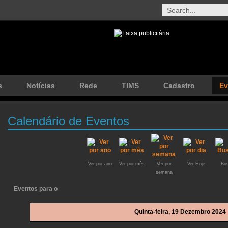
s
Notícias
Rede
TIMS
Cadastro
Ev
Calendário de Eventos
Ver por ano
Ver por mês
Ver por
Ver Hoje
Bus
semana
Eventos para o
Quinta-feira, 19 Dezembro 2024