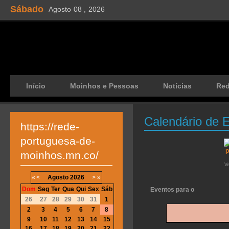
Sábado
Agosto
08 ,
2026
Início
Moinhos e Pessoas
Notícias
Re
Calendário de 
https://rede-
portuguesa-de-
moinhos.mn.co/
V
«
<
Agosto
2026
>
»
Dom
Seg
Ter
Qua
Qui
Sex
Sáb
Eventos para o
26
27
28
29
30
31
1
2
3
4
5
6
7
8
9
10
11
12
13
14
15
16
17
18
19
20
21
22