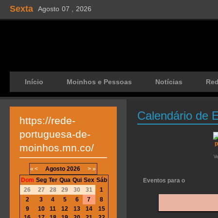
Sexta
Agosto
07 ,
2026
Início
Moinhos e Pessoas
Notícias
Re
Calendário de 
https://rede-
portuguesa-de-
moinhos.mn.co/
V
«
<
Agosto
2026
>
»
Dom
Seg
Ter
Qua
Qui
Sex
Sáb
Eventos para o
26
27
28
29
30
31
1
2
3
4
5
6
7
8
9
10
11
12
13
14
15
16
17
18
19
20
21
22