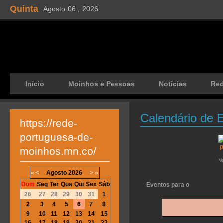
Quinta
Agosto
06 ,
2026
Início
Moinhos e Pessoas
Notícias
Re
Calendário de 
https://rede-
portuguesa-de-
moinhos.mn.co/
V
«
<
Agosto
2026
>
»
Dom
Seg
Ter
Qua
Qui
Sex
Sáb
Eventos para o
26
27
28
29
30
31
1
2
3
4
5
6
7
8
9
10
11
12
13
14
15
16
17
18
19
20
21
22