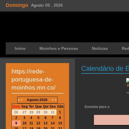
Domingo
Agosto
09 ,
2026
Início
Moinhos e Pessoas
Notícias
Re
Calendário de 
https://rede-
portuguesa-de-
moinhos.mn.co/
V
«
<
Agosto
2026
>
»
Dom
Seg
Ter
Qua
Qui
Sex
Sáb
Eventos para o
26
27
28
29
30
31
1
2
3
4
5
6
7
8
9
10
11
12
13
14
15
16
17
18
19
20
21
22