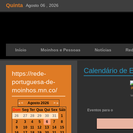
Quinta
Agosto
06 ,
2026
Início
Moinhos e Pessoas
Notícias
Re
Calendário de 
https://rede-
portuguesa-de-
moinhos.mn.co/
V
«
<
Agosto
2026
>
»
Dom
Seg
Ter
Qua
Qui
Sex
Sáb
Eventos para o
26
27
28
29
30
31
1
2
3
4
5
6
7
8
9
10
11
12
13
14
15
16
17
18
19
20
21
22