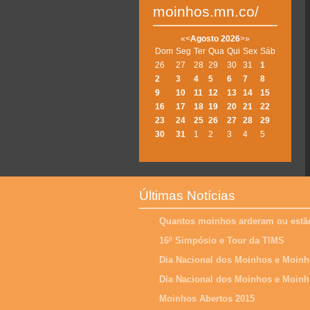
moinhos.mn.co/
«
<
Agosto
2026
>
»
Dom
Seg
Ter
Qua
Qui
Sex
Sáb
26
27
28
29
30
31
1
2
3
4
5
6
7
8
9
10
11
12
13
14
15
16
17
18
19
20
21
22
23
24
25
26
27
28
29
30
31
1
2
3
4
5
Últimas Notícias
Quantos moinhos arderam ou estão
16º Simpósio e Tour da TIMS
Dia Nacional dos Moinhos e Moinh
Dia Nacional dos Moinhos e Moinh
Moinhos Abertos 2015