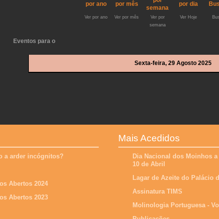
Ver por ano
Ver por mês
Ver por
Ver Hoje
Bus
semana
Eventos para o
Sexta-feira, 29 Agosto 2025
Mais Acedidos
 a arder incógnitos?
Dia Nacional dos Moinhos a
10 de Abril
Lagar de Azeite do Palácio
os Abertos 2024
Assinatura TIMS
os Abertos 2023
Molinologia Portuguesa - V
Publicações