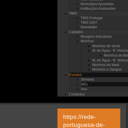
Municípios Apoiantes
Instituições Assinantes
TIMS
TIMS Portugal
TIMS 2007
Newsletter
Cadastro
Moagens Industriais
Moinhos
Moinhos de Vento
M. de Água - R. Horizo
Moinhos de Bot
M. de Água - R. Vertica
Moinhos de Maré
Moinhos a Sangue
Eventos
Semana
Mês
Ano
Contactos
https://rede-
portuguesa-de-