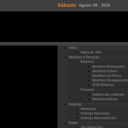
Sábado
Agosto
08 ,
2026
Início
Mapa do Site
Moinhos e Pessoas
Moinhos
Moinhos Renascidos
Moinhos Activos
Moinhos em Risco
Moinhos Desaparecid
SOS Moinhos
Pessoas
Galeria dos notáveis
Moleiros Activos
Notícias
Memórias
Notícias Nacionais
Noticias Internacionais
Rede
Alto Patrocínio