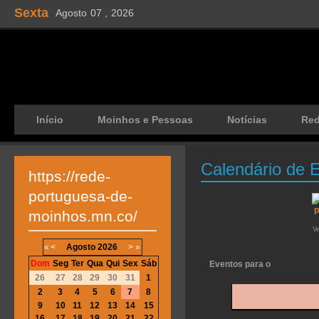
Sexta
Agosto
07 ,
2026
Início
Moinhos e Pessoas
Notícias
Re
Calendário de 
https://rede-
portuguesa-de-
moinhos.mn.co/
V
«
<
Agosto
2026
>
»
Dom
Seg
Ter
Qua
Qui
Sex
Sáb
Eventos para o
26
27
28
29
30
31
1
2
3
4
5
6
7
8
9
10
11
12
13
14
15
16
17
18
19
20
21
22