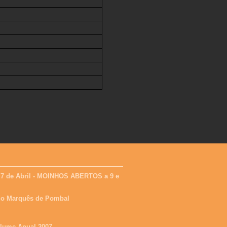
 7 de Abril - MOINHOS ABERTOS a 9 e
 do Marquês de Pombal
olume Anual 2007