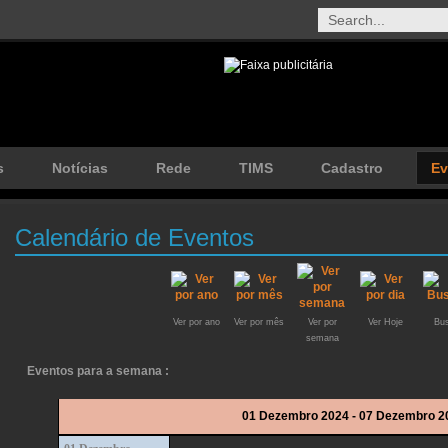
s
Notícias
Rede
TIMS
Cadastro
Ev
Calendário de Eventos
Ver por ano
Ver por mês
Ver por
Ver Hoje
Bus
semana
Eventos para a semana :
01 Dezembro 2024 - 07 Dezembro 2