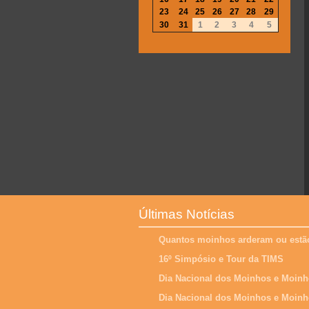
23
24
25
26
27
28
29
30
31
1
2
3
4
5
Últimas Notícias
Quantos moinhos arderam ou estão
16º Simpósio e Tour da TIMS
Dia Nacional dos Moinhos e Moinh
Dia Nacional dos Moinhos e Moinh