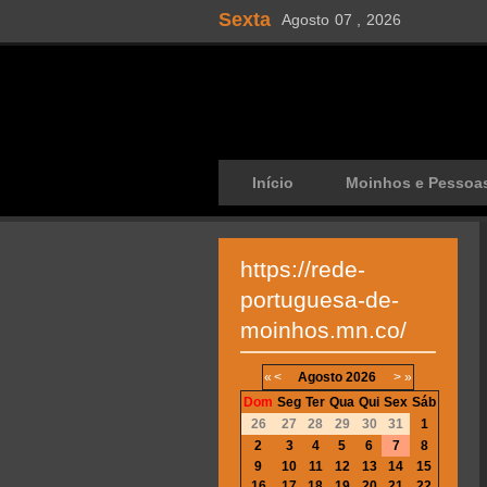
Sexta
Agosto
07 ,
2026
Início
Moinhos e Pessoa
https://rede-
portuguesa-de-
moinhos.mn.co/
«
<
Agosto
2026
>
»
Dom
Seg
Ter
Qua
Qui
Sex
Sáb
26
27
28
29
30
31
1
2
3
4
5
6
7
8
9
10
11
12
13
14
15
16
17
18
19
20
21
22