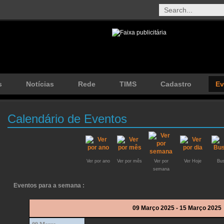
s
Notícias
Rede
TIMS
Cadastro
Ev
Calendário de Eventos
Ver por ano
Ver por mês
Ver por
Ver Hoje
Bus
semana
Eventos para a semana :
09 Março 2025 - 15 Março 2025