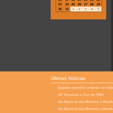
23
24
25
26
27
28
29
30
31
1
2
3
4
5
Últimas Notícias
Quantos moinhos arderam ou estão
16º Simpósio e Tour da TIMS
Dia Nacional dos Moinhos e Moinh
Dia Nacional dos Moinhos e Moinh