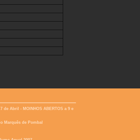
 7 de Abril - MOINHOS ABERTOS a 9 e
 do Marquês de Pombal
olume Anual 2007