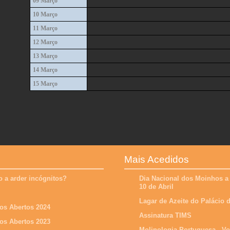
09 Março
10 Março
11 Março
12 Março
13 Março
14 Março
15 Março
Mais Acedidos
 a arder incógnitos?
Dia Nacional dos Moinhos a
10 de Abril
Lagar de Azeite do Palácio
os Abertos 2024
Assinatura TIMS
os Abertos 2023
Molinologia Portuguesa - V