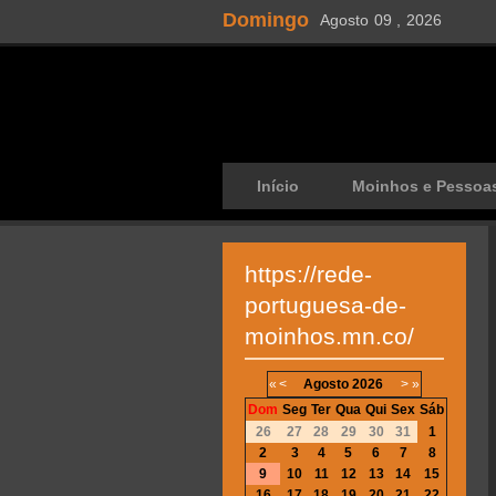
Domingo
Agosto
09 ,
2026
Início
Moinhos e Pessoa
https://rede-
portuguesa-de-
moinhos.mn.co/
«
<
Agosto
2026
>
»
Dom
Seg
Ter
Qua
Qui
Sex
Sáb
26
27
28
29
30
31
1
2
3
4
5
6
7
8
9
10
11
12
13
14
15
16
17
18
19
20
21
22