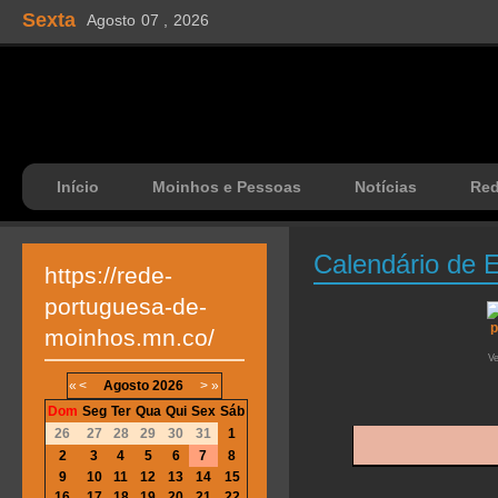
Sexta
Agosto
07 ,
2026
Início
Moinhos e Pessoas
Notícias
Re
Calendário de 
https://rede-
portuguesa-de-
moinhos.mn.co/
V
«
<
Agosto
2026
>
»
Dom
Seg
Ter
Qua
Qui
Sex
Sáb
26
27
28
29
30
31
1
2
3
4
5
6
7
8
9
10
11
12
13
14
15
16
17
18
19
20
21
22